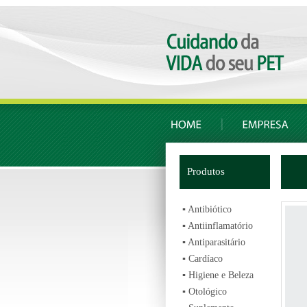
Produtos
▪
Antibiótico
▪
Antiinflamatório
▪
Antiparasitário
▪
Cardíaco
▪
Higiene e Beleza
▪
Otológico