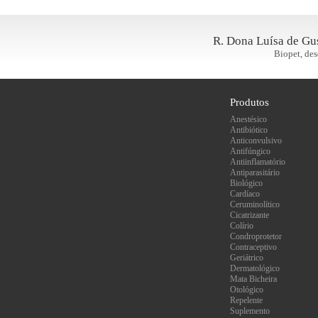
R. Dona Luísa de Gus
Biopet, des
Produtos
Anestésico
Antibiótico
Anticonvulsivo
Antifúngico
Antiinflamatório
Antiparasitário
Biológico
Cardíaco
Ceruminolítico
Cicatrizante
Colírio
Condroprotetor
Contraceptivo
Geriátrico
Dermatológico
Mata Bicheira
Otológico
Repelente
Suplemento