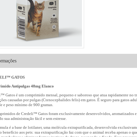
ormações
ELI
™
GATOS
imido Antipulgas 48mg Elanco
i™ Gatos é um comprimido mensal, pequeno e saboroso que atua rapidamente
no t
ações causadas por pulgas (Ctenocephalides
felis) em gatos. É seguro para gatos adul
de
e peso mínimo de 900 gramas.
primidos de Credeli
™
Gatos foram exclusivamente desenvolvidos, aromatizados
e
o sua administração fácil e sem estresse.
rmula é a base de lotilaner, uma molécula extrapurificada, desenvolvida
exclusivame
 benefício aos pets: sua
extrapurificação faz com que o animal receba apenas o que