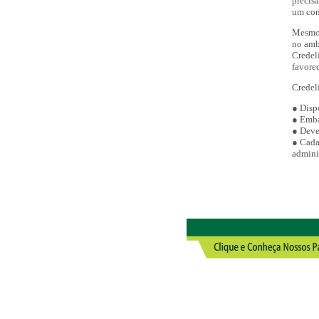
precis
um com
Mesmo 
no ambi
Credel
favore
Credel
● Disp
● Emba
● Deve
● Cada
admini