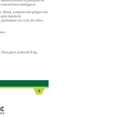
o
também permite a produção de
característica mastigável.
. Afinal, a maioria das pulgas está
 ação rápida de
,
quebrando seu ciclo de vida e
ras.
r. Para gatos acima de 8 kg,