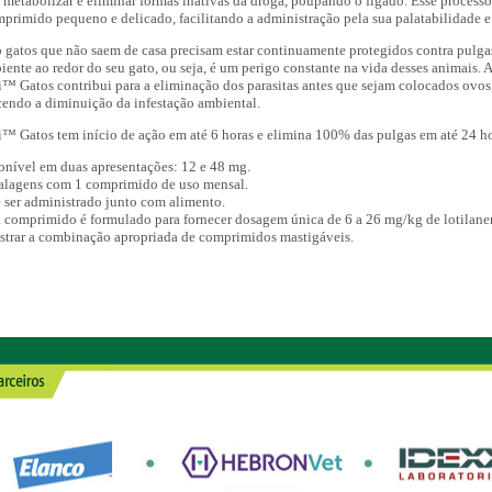
a
metabolizar e eliminar formas inativas da droga, poupando o fígado. Esse process
primido pequeno e delicado, facilitando a
administração pela sua palatabilidade e 
gatos que não saem de casa precisam estar continuamente protegidos contra
pulgas
ente ao redor do seu gato, ou seja, é
um perigo constante na vida desses animais. A
i
™
Gatos
contribui para a eliminação dos parasitas antes que sejam colocados ovos
cendo a diminuição da infestação ambiental.
i
™
Gatos tem início de ação em até 6 horas e elimina 100% das pulgas em até
24 ho
onível em duas apresentações: 12 e 48 mg.
lagens com 1 comprimido de uso mensal.
 ser administrado junto com alimento.
 comprimido é formulado para fornecer dosagem única de 6 a 26 mg/kg
de lotilane
strar a combinação apropriada
de comprimidos mastigáveis.