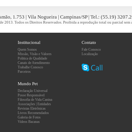
mão, 1.753 | Vila Nogueira | Campinas/SP | Tel.: (55.19) 3207
de 2013. Todos os Direitos Reservados. Proibida a reprodução total ou parcial sem 
Institucional
Contato
Quem Somos
Fale Conosco
Missão, Visão e Valores
Localização
Politica de Qualidade
Canais de Atendimento
Trabalhe Conosco
Parceiros
Mundo Pet
Declaração Universal
Posse Responsável
Filosofia de Vida Canina
Associações | Entidades
Revistas Eletrônicas
Livros Recomendados
Galeria de Fotos
Videos Bacanas