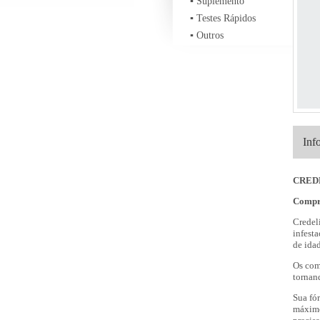
▪
Suplemento
▪
Testes Rápidos
▪
Outros
Inf
CRED
Compr
Credel
infest
de ida
Os com
tornand
Sua fó
máximo