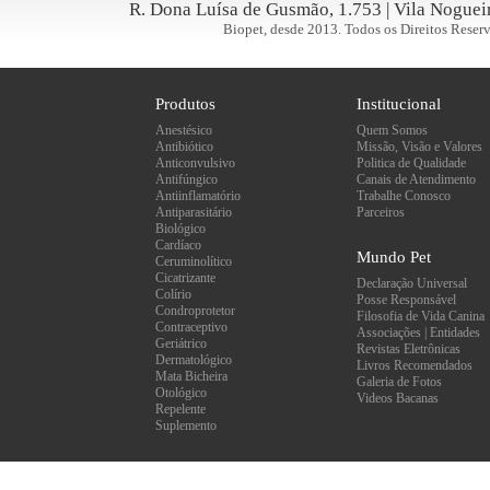
R. Dona Luísa de Gusmão, 1.753 | Vila Nogueir
Biopet, desde 2013. Todos os Direitos Reserv
Produtos
Institucional
Anestésico
Quem Somos
Antibiótico
Missão, Visão e Valores
Anticonvulsivo
Politica de Qualidade
Antifúngico
Canais de Atendimento
Antiinflamatório
Trabalhe Conosco
Antiparasitário
Parceiros
Biológico
Cardíaco
Mundo Pet
Ceruminolítico
Cicatrizante
Declaração Universal
Colírio
Posse Responsável
Condroprotetor
Filosofia de Vida Canina
Contraceptivo
Associações | Entidades
Geriátrico
Revistas Eletrônicas
Dermatológico
Livros Recomendados
Mata Bicheira
Galeria de Fotos
Otológico
Videos Bacanas
Repelente
Suplemento