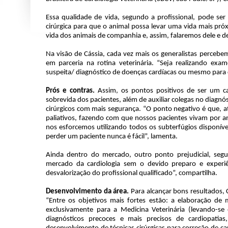
Essa qualidade de vida, segundo a profissional, pode se
cirúrgica para que o animal possa levar uma vida mais pró
vida dos animais de companhia e, assim, falaremos dele e de
Na visão de Cássia, cada vez mais os generalistas percebem
em parceria na rotina veterinária. “Seja realizando exam
suspeita/ diagnóstico de doenças cardíacas ou mesmo para
Prós e contras.
Assim, os pontos positivos de ser um car
sobrevida dos pacientes, além de auxiliar colegas no diagnó
cirúrgicos com mais segurança. “O ponto negativo é que, a
paliativos, fazendo com que nossos pacientes vivam por an
nos esforcemos utilizando todos os subterfúgios disponív
perder um paciente nunca é fácil”, lamenta.
Ainda dentro do mercado, outro ponto prejudicial, segun
mercado da cardiologia sem o devido preparo e experiên
desvalorização do profissional qualificado”, compartilha.
Desenvolvimento da área.
Para alcançar bons resultados, 
“Entre os objetivos mais fortes estão: a elaboração de
exclusivamente para a Medicina Veterinária (levando-se 
diagnósticos precoces e mais precisos de cardiopati