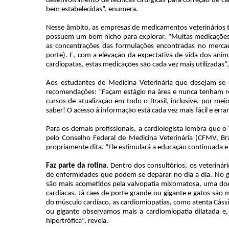
desenvolvimento de técnicas cirúrgicas para correção de c
bem estabelecidas”, enumera.
Nesse âmbito, as empresas de medicamentos veterinários 
possuem um bom nicho para explorar. “Muitas medicações u
as concentrações das formulações encontradas no mercad
porte). E, com a elevação da expectativa de vida dos an
cardiopatas, estas medicações são cada vez mais utilizadas”
Aos estudantes de Medicina Veterinária que desejam se e
recomendações: “Façam estágio na área e nunca tenham re
cursos de atualização em todo o Brasil, inclusive, por m
saber! O acesso à informação está cada vez mais fácil e errar
Para os demais profissionais, a cardiologista lembra que o
pelo Conselho Federal de Medicina Veterinária (CFMV, Br
propriamente dita. “Ele estimulará a educação continuada e 
Faz parte da rotina.
Dentro dos consultórios, os veterinár
de enfermidades que podem se deparar no dia a dia. No g
são mais acometidos pela valvopatia mixomatosa, uma doe
cardíacas. Já cães de porte grande ou gigante e gatos são
do músculo cardíaco, as cardiomiopatias, como atenta Cássi
ou gigante observamos mais a cardiomiopatia dilatada e,
hipertrófica”, revela.