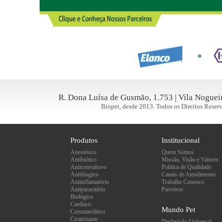
R. Dona Luísa de Gusmão, 1.753 | Vila Nogueir
Biopet, desde 2013. Todos os Direitos Reserv
Produtos
Institucional
Anestésico
Quem Somos
Antibiótico
Missão, Visão e Valores
Anticonvulsivo
Politica de Qualidade
Antifúngico
Canais de Atendimento
Antiinflamatório
Trabalhe Conosco
Antiparasitário
Parceiros
Biológico
Cardíaco
Mundo Pet
Ceruminolítico
Cicatrizante
Declaração Universal