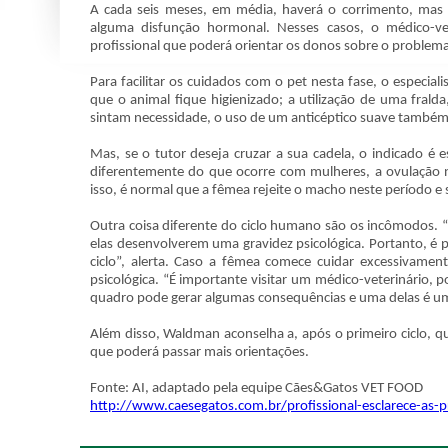
A cada seis meses, em média, haverá o corrimento, mas 
alguma disfunção hormonal. Nesses casos, o médico-v
profissional que poderá orientar os donos sobre o problema
Para facilitar os cuidados com o pet nesta fase, o especial
que o animal fique higienizado; a utilização de uma fral
sintam necessidade, o uso de um anticéptico suave també
Mas, se o tutor deseja cruzar a sua cadela, o indicado é 
diferentemente do que ocorre com mulheres, a ovulação na
isso, é normal que a fêmea rejeite o macho neste período e só
Outra coisa diferente do ciclo humano são os incômodos. 
elas desenvolverem uma gravidez psicológica. Portanto, é 
ciclo”, alerta. Caso a fêmea comece cuidar excessivamen
psicológica. “É importante visitar um médico-veterinário, 
quadro pode gerar algumas consequências e uma delas é uma
Além disso, Waldman aconselha a, após o primeiro ciclo, que
que poderá passar mais orientações.
Fonte: AI, adaptado pela equipe Cães&Gatos VET FOOD
http://www.caesegatos.com.br/profissional-esclarece-as-p