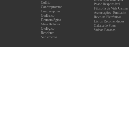
Colírio
Posse Responsável
Condroprotetor
Filosofia de Vida Canina
Contraceptivo
Associações | Entidades
Geriátrico
Revistas Eletrônicas
Dermatológico
Livros Recomendados
Mata Bicheira
Galeria de Fotos
Otológico
Videos Bacanas
Repelente
Suplemento